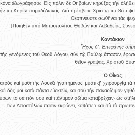
ἰκόνα ἐζωγράφησας. Εἰς πόλιν δέ Θηβαίων κηρύξας τἠν άλἠθεια
ήν τῷ Κυρίῳ παραδέδωκας. Διό πρέσβευε Χριστῷ τῷ Θεῷ ψυχ
Θεόπνευστε σωθῆναι τάς ψυχ
(Ποιηθέν υπό Μητροπολίτου Θηβών και Λεβαδείας Συνεσίο
Κοντάκιον
Ἦχος δ'. Ἐπεφάνης σήμε
τὴς γεvόμενος τοῦ Θεοῦ Λόγου, σὺν τῷ Παύλῳ ἅπασαν, ἐφωταγ
θεῖον γράψας, Χριστοῦ Εὐαγ
Ὁ Οἶκος
ἰατρὸς καὶ μαθητὴς Λουκᾶ ἠγαπημένος, μυστικῇ χειρουργίᾳ τὰ 
 καὶ δὸς μοι κατὰ πάντα εὐεκτεῖν, καὶ σοῦ τὴν παναοίδιμον γηθ
μύρων τὸ σεπτόν σου καὶ πάντιμον σῶμα καταβρέχειν· ὡς στ
τῶν Ἀποστόλων πᾶσιν ἐκφώνει, καθάπερ καὶ σὺ τὸ πρῶτον,