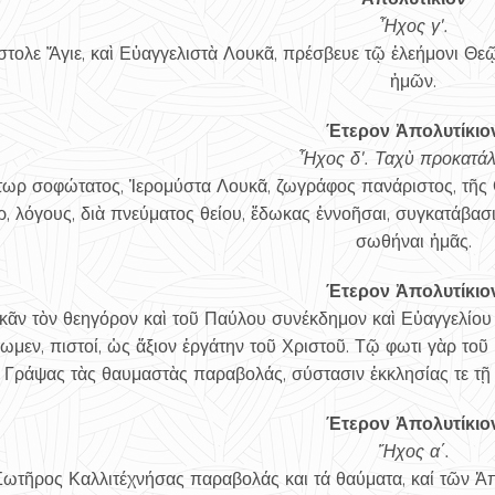
Ἦχος γ'.
τολε Ἅγιε, καὶ Εὐαγγελιστὰ Λουκᾶ, πρέσβευε τῷ ἐλεήμονι Θεῷ
ἡμῶν.
Έτερον Ἀπολυτίκιο
Ἦχος δ'. Ταχὺ προκατάλ
ωρ σοφώτατος, Ἱερομύστα Λουκᾶ, ζωγράφος πανάριστος, τῆς 
ρ, λόγους, διὰ πνεύματος θείου, ἔδωκας ἐννοῆσαι, συγκατάβασ
σωθήναι ἠμᾶς.
Έτερον Ἀπολυτίκιο
κᾶν τὸν θεηγόρον καὶ τοῦ Παύλου συνέκδημον καὶ Εὐαγγελίου 
σωμεν, πιστοί, ὡς ἄξιον ἐργάτην τοῦ Χριστοῦ. Τῷ φωτι γὰρ το
Γράψας τὰς θαυμαστὰς παραβολάς, σύστασιν ἐκκλησίας τε τῇ 
Έτερον Ἀπολυτίκιο
Ἤχος α΄.
Σωτῆρος Καλλιτέχνήσας παραβολάς και τά θαύματα, καί τῶν Ἀ