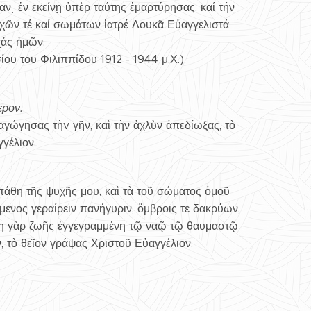
ν͵ ἐν εκείνῃ ὑπὲρ ταύτης ἐμαρτύρησας, καί τήν
ῶν τέ καί σωμάτων ἰατρέ Λουκᾶ Εὐαγγελιστά
άς ἡμῶν.
υ του Φιλιππίδου 1912 - 1944 μ.Χ.)
ρον.
ώγησας τὴv γῆν, καὶ τὴν ἀχλὺν ἀπεδίωξας, τὸ
γέλιον.
πάθη τῆς ψυχῆς μου, καὶ τὰ τοῦ σώματος ὁμοῦ
όμενος γεραίρειν πανήγυριν, ὄμβροις τε δακρύων,
ήλη γὰρ ζωῆς ἐγγεγραμμένη τῷ ναῷ τῷ θαυμαστῷ
 τὸ θεῖον γράψας Χριστοῦ Εὐαγγέλιον.