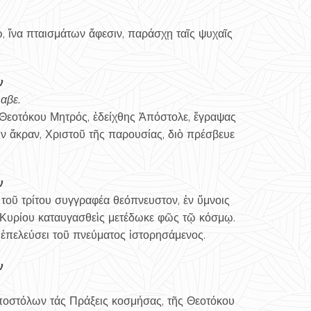
, ἵνα πταισμάτων ἄφεσιν, παράσχῃ ταῖς ψυχαῖς
ν
αβε.
Θεοτόκου Μητρός, ἐδείχθης Ἀπόστολε, ἔγραψας
ιν ἄκραν, Χριστοῦ τῆς παρουσίας, διὸ πρέσβευε
ν
τοῦ τρίτου συγγραφέα θεόπνευστον, ἐν ὕμνοις
ῦ Κυρίου καταυγασθεὶς μετέδωκε φῶς τῷ κόσμῳ.
ἐπελεύσει τοῦ πνεύματος ἱστορησάμενος.
ν
ποστόλων τάς Πράξεις κοσμήσας, τῆς Θεοτόκου