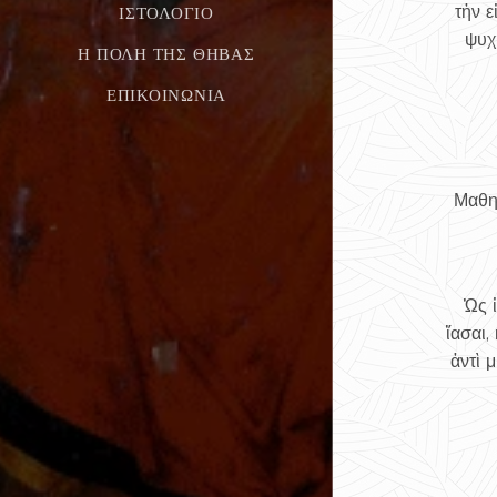
ΙΣΤΟΛΌΓΙΟ
τἠν ε
ψυχ
Η ΠΌΛΗ ΤΗΣ ΘΉΒΑΣ
ΕΠΙΚΟΙΝΩΝΊΑ
Μαθη
Ὡς 
ἴασαι,
ἀντὶ 