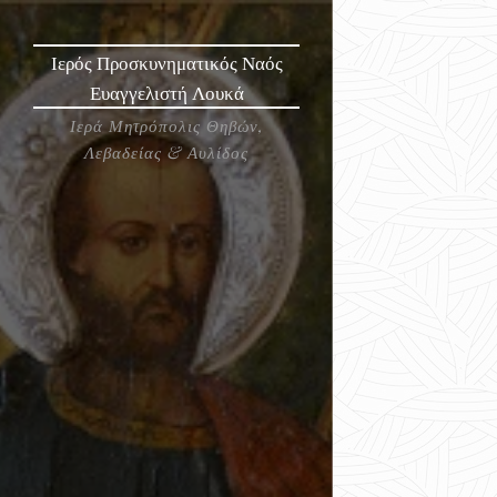
Ιερός Προσκυνηματικός Ναός
Ευαγγελιστή
Λουκά
Ιερά Μητρόπολις Θηβών,
Λεβαδείας & Αυλίδος