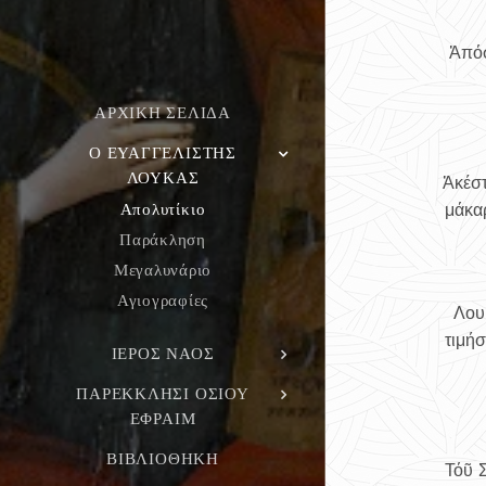
Ἀπόσ
ΑΡΧΙΚΉ ΣΕΛΊΔΑ
Ο ΕΥΑΓΓΕΛΙΣΤΉΣ
ΛΟΥΚΆΣ
Ἀκέστ
Απολυτίκιο
μάκα
Παράκληση
Μεγαλυνάριο
Αγιογραφίες
Λου
τιμή
ΙΕΡΌΣ ΝΑΌΣ
ΠΑΡΕΚΚΛΉΣΙ ΟΣΊΟΥ
ΕΦΡΑΊΜ
ΒΙΒΛΙΟΘΉΚΗ
Τόῦ 